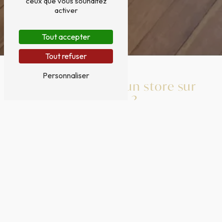
ceux que vous souhaitez
activer
Tout accepter
Tout refuser
Personnaliser
Pourquoi choisir un store sur
mesure ?
Chez
Au Siège d’Antan
, nos
stores
sont conçus
pour s’adapter parfaitement à vos
fenêtres
, vos
portes
ou vos
espaces intérieurs
. Que vous
recherchiez un
store occultant
pour une intimité
totale, un
store tamisant
pour une lumière
douce, ou un
store décoratif
pour sublimer
votre intérieur, nous vous proposons des