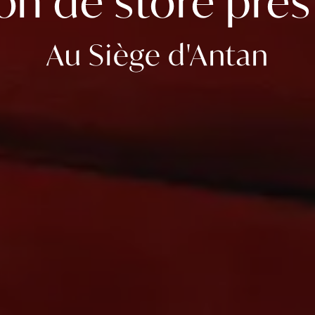
n de store près
Au Siège d'Antan