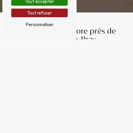
Tout accepter
Tout refuser
Personnaliser
Confection de store près de
Gournay-en-Bray
CONFECTION DE STORE À GOURNAY-EN-BRAY
Vous recherchez une entreprise spécialisée dans
la confection de store à Gournay-en-Bray ? Au
Siège d'Antan est l'adresse qu'il vous faut. Située à
Gisors, cette entreprise propose des services de
qualité pour la création sur mesure de stores,
répondant à tous vos besoins en termes
d'esthétique et de fonctionnalité.
Des stores sur mesure pour tous vos
espaces