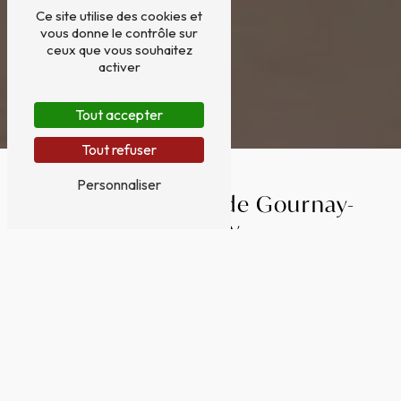
Ce site utilise des cookies et
vous donne le contrôle sur
ceux que vous souhaitez
activer
Tout accepter
Tout refuser
Personnaliser
Décoration près de Gournay-
en-Bray
DÉCORATION À GOURNAY-EN-BRAY : LAISSEZ-
VOUS INSPIRER PAR LE CHARME RUSTIQUE
Gournay-en-Bray, charmante commune située
en Normandie, est réputée pour son atmosphère
authentique et pittoresque. Si vous êtes à la
recherche de pièces uniques pour embellir votre